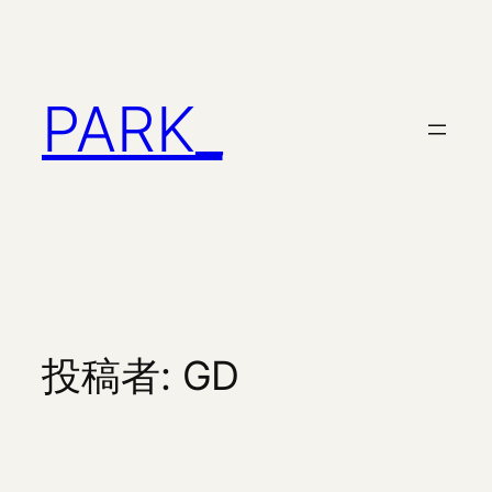
内
容
を
ス
PARK_
キ
ッ
プ
投稿者:
GD