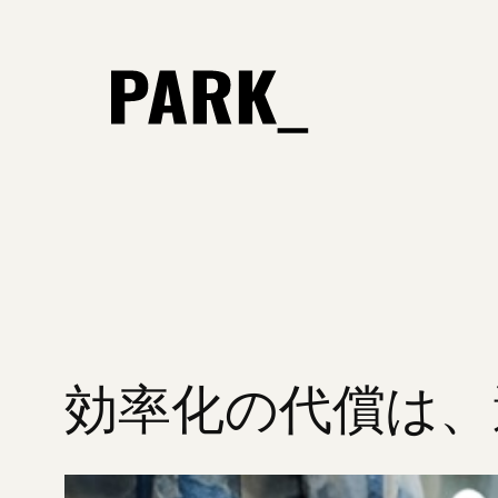
内
容
を
ス
キ
ッ
プ
効率化の代償は、