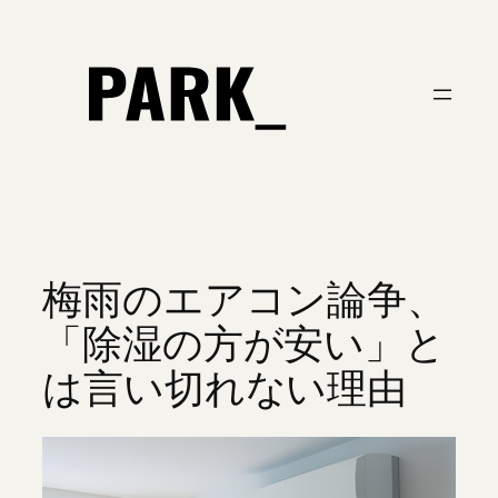
内
容
を
ス
キ
ッ
プ
梅雨のエアコン論争、
「除湿の方が安い」と
は言い切れない理由