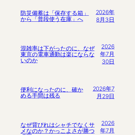
2026年
防災備蓄は「保存する箱」
から「普段使う在庫」へ
8月3日
2026
混雑率は下がったのに、なぜ
年7月
東京の電車通勤は楽にならな
いのか
30日
2026年7
便利になったのに、確か
める手間は残る
月29日
2026
なぜ背びれはシャチでなくサ
年7月
メなのか？かっこよさが勝つ