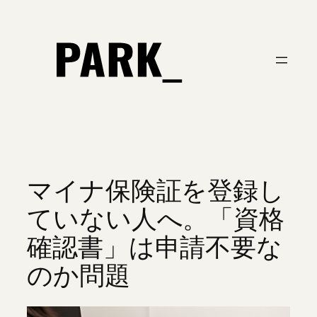
内
容
を
ス
キ
ッ
プ
マイナ保険証を登録し
ていない人へ。「資格
確認書」は申請不要な
のか問題