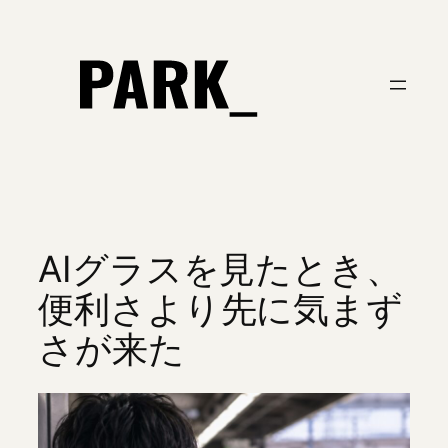
内
容
を
ス
キ
ッ
プ
AIグラスを見たとき、
便利さより先に気まず
さが来た