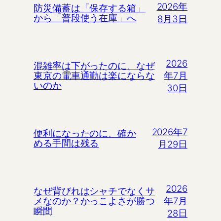
2026年
防災備蓄は「保存する箱」
から「普段使う在庫」へ
8月3日
2026
混雑率は下がったのに、なぜ
年7月
東京の電車通勤は楽にならな
いのか
30日
2026年7
便利になったのに、確か
める手間は残る
月29日
2026
なぜ背びれはシャチでなくサ
年7月
メなのか？かっこよさが勝つ
瞬間
28日